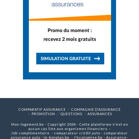
COMPARATIF ASSURANCE
COMPAGNIE D’ASSURANCE
PROMOTION
QUESTIONS
ASSURANCES
Mon-logement.be - Copyright 2024 - Cette plateforme n'est en
aucun cas liée aux organismes financiers. -
Job-complémentaire
-
comparateur crédit auto
-
comparateur
assurance auto
-
le-bonplan.be
-
J'économise.be
-
Assurance-